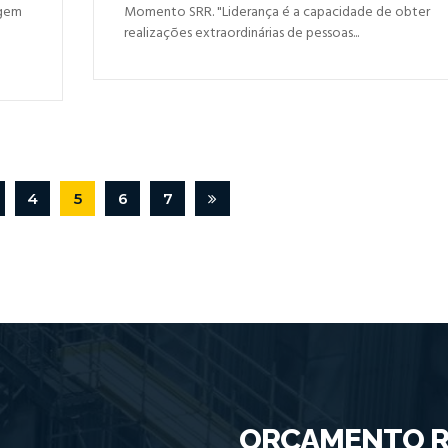
agem
Momento SRR. "Liderança é a capacidade de obter
realizações extraordinárias de pessoas...
4
5
6
7
ORÇAMENTO R