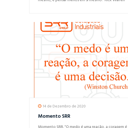
mesmo, é pensar menos em si mesmo." Rick Warren
14 de Dezembro de 2020
Momento SRR
Momento SRR. "O medo é uma reação, a coragem é