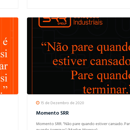
15 de Dezembro de 2020
Momento SRR
Momento SRR. "Não pare quando estiver cansado. Pa