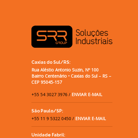
Caxias do Sul/RS:
Rua Aléstio Antonio Suzin, Nº 100
Bairro Centenário • Caxias do Sul – RS –
CEP 95045-157
+55 54 3027 3976 /
ENVIAR E-MAIL
São Paulo/SP:
+55 11 9 5322 0450 /
ENVIAR E-MAIL
Unidade Fabril: