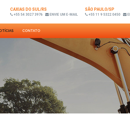
CAXIAS DO SUL/RS
SÃO PAULO/SP
+55 54 3027 3976
ENVIE UM E-MAIL
+55 11 9 5322 0450
E
OTÍCIAS
CONTATO