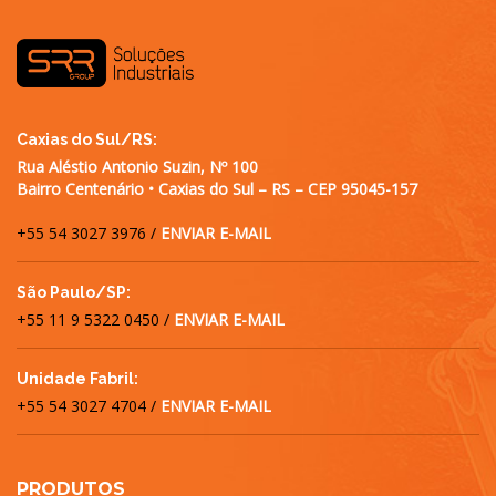
Caxias do Sul/RS:
Rua Aléstio Antonio Suzin, Nº 100
Bairro Centenário • Caxias do Sul – RS – CEP 95045-157
+55 54 3027 3976 /
ENVIAR E-MAIL
São Paulo/SP:
+55 11 9 5322 0450 /
ENVIAR E-MAIL
Unidade Fabril:
+55 54 3027 4704 /
ENVIAR E-MAIL
PRODUTOS